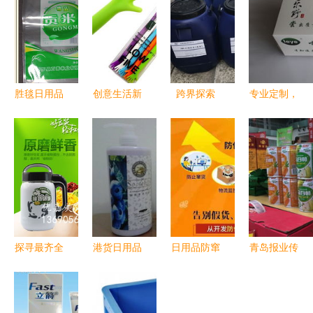
胜毯日用品
创意生活新
跨界探索
专业定制，
与食品软包
风尚 笑脸
从丙乳砂浆
高效触达
装袋 定制
救命小手搅
销售到日用
——黑龙江
规格、价
拌棒的多维
家电零售的
广告纸抽与
格、厂家与
解读
多元经营
软抽定制服
图片全解析
务详解
探寻最齐全
港货日用品
日用品防窜
青岛报业传
的马帮产品
与国产清洁
货系统解决
媒集团中秋
一站式厂家
用品 品质
方案 赋能
团购节 日
直供，批发
生活的双重
销售管理，
用家电零售